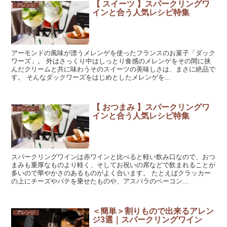
【 スイーツ 】スパークリングワ
アレンジ
インと合う人気レシピ特集
アーモンドの風味が漂うメレンゲを使ったフランスのお菓子「ダック
ワーズ」。 外はさっくり中はしっとり食感のメレンゲをその間に挟
んだクリームと共に味わうそのスイーツの美味しさは、まさに絶品で
す。 そんなダックワーズをはじめとしたメレンゲを...
【 おつまみ 】スパークリングワ
アレンジ
インと合う人気レシピ特集
スパークリングワインは赤ワインと比べると軽い飲み口なので、おつ
まみも重厚なものより軽く、そしてお祝いの席などで飲まれることが
多いので華やかさのあるものがよく合います。 たとえばクラッカー
の上にチーズやパテを乗せたものや、アスパラのベーコン...
＜簡単＞割りもので出来るアレン
アレンジ
ジ3選｜スパークリングワイン