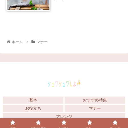
ホーム
マナー
基本
おすすめ特集
お役立ち
マナー
アレンジ
© 2020 シュワシュワしよ！.