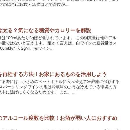
の場合は12度～15度ほどで湿度が...
は太る？気になる糖質やカロリーを解説
は100mlあたり2gほど含まれています。 この桐質量は他のアル
い量ではないと言えます。 細かく言えば、白ワインの糖質量はス
mlあたり2gで、赤ワイン...
を再栓する方法！お家にあるものを活用しよう
する際には、小さめのペットボトルに入れ替えて冷蔵庫に保存する
、スパークリングワインの泡は冷蔵庫のような冷えている環境の方
中に逃げにくくなるためです。 また、...
のアルコール度数を比較！お酒が弱い人におすすめ